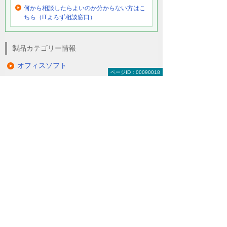
何から相談したらよいのか分からない方はこ
ちら（ITよろず相談窓口）
製品カテゴリー情報
オフィスソフト
ページID：00090018
文書作成ソフト
その他オフィスソフトの関連情報
Microsoft（マイクロソフト）製品／ライセ
ンス販売
オールインワンPDF自動処理ソフトウェア
HGPscanServPlus
手書きOCRソフトウェア FormOCR
キャンペーン