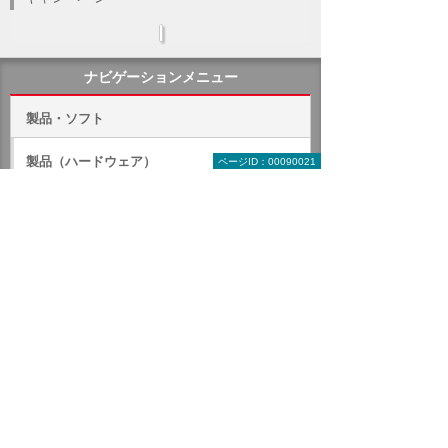
ナビゲーションメニュー
製品・ソフト
製品（ハードウェア）
ページID：00090021
ソフトウェア
クラウド（ASP）
オフィス・文書作成ソフト
オフィスソフト
大塚商会の強み
よくあるご相談
オプション・大量購入などその他の見積も
り
相談から導入までの流れ