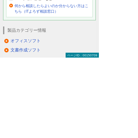
何から相談したらよいのか分からない方はこ
ちら（ITよろず相談窓口）
製品カテゴリー情報
オフィスソフト
文書作成ソフト
ページID：00150709
その他オフィスソフトの関連情報
Microsoft（マイクロソフト）製品／ライセ
ンス販売
オールインワンPDF自動処理ソフトウェア
HGPscanServPlus
手書きOCRソフトウェア FormOCR
キャンペーン