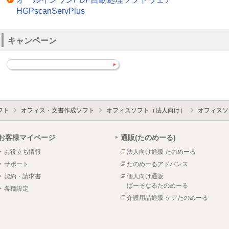
HGPscanServPlus
キャンペーン
フト
オフィス・文書作成ソフト
オフィスソフト（法人向け）
オフィスソ
お客様マイページ
通販(たのめーる)
お役立ち情報
法人向け通販 たのめーる
サポート
たのめーるアドバンス
契約・請求書
個人向け通販
ぱーそなるたのめーる
各種設定
介護用品通販 ケアたのめーる