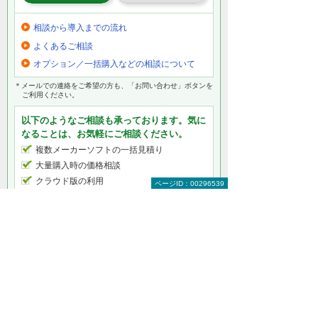
相談から導入までの流れ
よくあるご相談
オプション／一括購入などの相談について
＊メールでの連絡をご希望の方も、「お問い合わせ」ボタンを
ご利用ください。
以下のようなご相談も承っております。気に
なることは、お気軽にご相談ください。
複数メーカーソフトの一括見積り
大量購入時の価格相談
クラウド版の利用
ページID：00296539
ほかのセキュリティ対策との連携
アップデート作業の代行
アカウント設定 など
何から相談したらよいのか分からない方はこ
ちら（ITよろず相談窓口）
ソフトカテゴリー情報