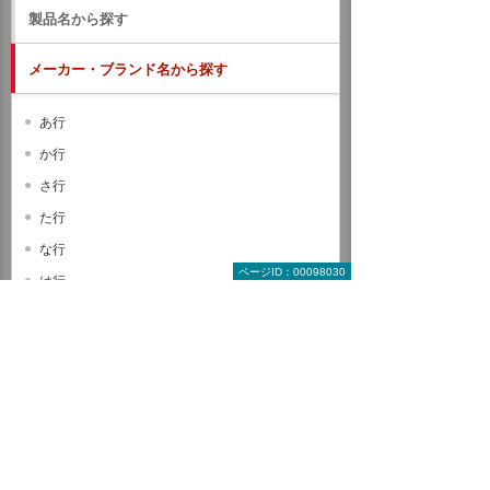
製品名から探す
メーカー・ブランド名から探す
あ行
か行
さ行
た行
な行
ページID：00098030
は行
ま行
や行
ら行
わ行
A B C
D E F