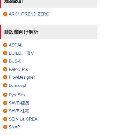
建築設計
ARCHITREND ZERO
建設業向け解析
ASCAL
BUILD.一貫V
BUS-6
FAP-3 Pro
FlowDesigner
Lumicept
PyroSim
SAVE-建築
SAVE-住宅
SEIN La CREA
SNAP