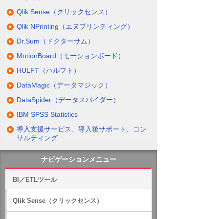
す。
Qlik Sense（クリックセンス）
例えば「売上分析ボード」として「エリア
Qlik NPrinting（エヌプリンティング）
別の売上折れ線チャート」「明細表」「商
品カテゴリー別の円チャート」を配置する
Dr.Sum（ドクターサム）
場合、このようにマウス操作だけで簡単に
MotionBoard（モーションボード）
ダッシュボードを作成できます。
HULFT（ハルフト）
DataMagic（データマジック）
さらに、MotionBoardのリレーション機能を
使うことで、これらのアイテムを連動さ
DataSpider（データスパイダー）
せ、多面的にデータを深堀りすることが可
IBM SPSS Statistics
能です。一通りの設定が完了したので、こ
導入支援サービス、導入後サポート、コン
こでダッシュボード定義を保存しましょ
サルティング
う。先程設定したリレーション機能によっ
て、売上推移で気になる時点を選択する
ナビゲーションメニュー
と、詳細情報を瞬時に確認できます。
BI／ETLツール
作成したダッシュボードは部門や全社で共
有できます。
Qlik Sense（クリックセンス）
管理ユーザーが作成したダッシュボードを