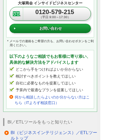
大塚商会 インサイドビジネスセンター
単に大量のデータを集計・分析できます。
0120-579-215
（平日 9:00～17:30）
今回は、売上金額を、年度・月度別に集計
お問い合わせ
します。
折れ線チャートを使用すると、時系列の推
＊メールでの連絡をご希望の方も、お問い合わせボタンをご利
移が直感的に把握しやすくなり、エリアご
用ください。
とに深掘りすることも可能です。
以下のようなご相談でもお客様に寄り添い、
具体的な解決方法をアドバイスします
MotionBoardには、配置した項目に応じて、
どこから手をつければよいか分からない
適切なチャートをおすすめする機能があ
検討すべきポイントを教えてほしい
り、分析にはじめて取り組む方も安心で
自社に必要なものを提案してほしい
す。データの分布を見てみましょう。ヒー
予算内で最適なプランを提案してほしい
トマップチャートで、エリア・商品カテゴ
何から相談したらよいのか分からない方はこ
リーごとの分布が一目瞭然ですね。エリア
ちら（ITよろず相談窓口）
を深掘りしても瞬時に状況を把握できま
す。
BI／ETLツールをもっと知りたい
MotionBoardは、アイテムを自由に配置して
BI（ビジネスインテリジェンス）／ETLツー
ルトップ
ダッシュボードを作成できる点が特長で