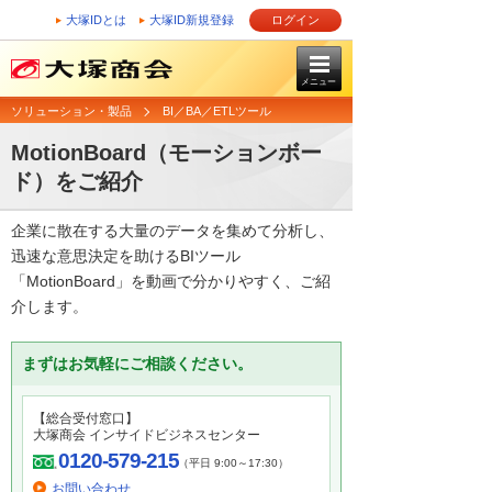
大塚IDとは
大塚ID新規登録
ログイン
メニュー
ソリューション・製品
BI／BA／ETLツール
MotionBoard（モーションボー
ド）をご紹介
企業に散在する大量のデータを集めて分析し、
迅速な意思決定を助けるBIツール
「MotionBoard」を動画で分かりやすく、ご紹
介します。
まずはお気軽にご相談ください。
【総合受付窓口】
大塚商会 インサイドビジネスセンター
0120-579-215
（平日 9:00～17:30）
お問い合わせ