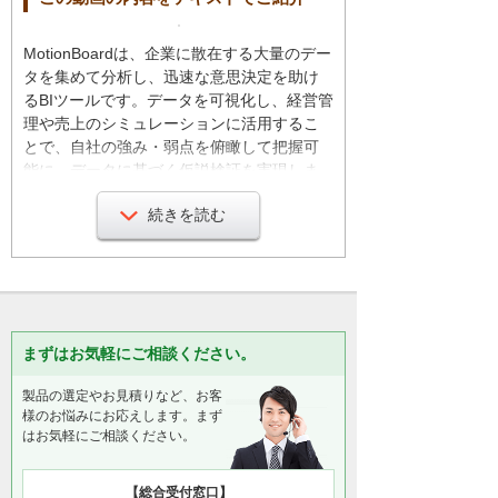
MotionBoardは、企業に散在する大量のデー
タを集めて分析し、迅速な意思決定を助け
るBIツールです。データを可視化し、経営管
理や売上のシミュレーションに活用するこ
とで、自社の強み・弱点を俯瞰して把握可
能に。データに基づく仮説検証を実現しま
す。
続きを読む
MotionBoardは、簡単な操作で大量のデータ
を自由自在に分析できます。
まずは分析したいデータをアップロードし
ます。データベースに対して直接接続する
ことも可能です。
まずはお気軽にご相談ください。
製品の選定やお見積りなど、お客
様のお悩みにお応えします。まず
4年分の売上データ（約36万件）を使用しま
はお気軽にご相談ください。
す。
今回はチャートを作成します。分析したい
項目をドラッグ＆ドロップするだけで、簡
【総合受付窓口】