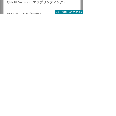
閲覧ユーザーへ共有することによって全社
Qlik NPrinting（エヌプリンティング）
で共有のデータを見ることが可能になりま
す。共通のデータ・KPIを可視化・共有する
ページID：00259599
Dr.Sum（ドクターサム）
ことで、データドリブンな経営につながり
ます。
MotionBoard（モーションボード）
閲覧ユーザーは大量の売上データから、自
特長
分の分析したい範囲を瞬時に絞り込むこと
活用シーン
ができます。
MotionBoard 製品構成、価格
例えば関東エリアを支社別にドリルダウン
して、グラフから全体の傾向を掴み、集計
製品紹介（動画）
表で細かい数値を確認、明細データをチェ
体験デモ、トライアル
ックするなど、分析が瞬時に行えます。
MotionBoardなら、このように思考を止めず
HEARTCOUNT（ハートカウント）
に多面的に分析を進められます。
HULFT（ハルフト）
MotionBoardは60種類以上のデータソースへ
の接続が可能です。
DataMagic（データマジック）
各種データベースとの連携だけでなく、ク
ラウドサービスやクラウドストレージにも