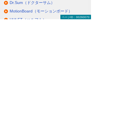
Dr.Sum（ドクターサム）
MotionBoard（モーションボード）
ページID：00260070
HULFT（ハルフト）
DataMagic（データマジック）
DataSpider（データスパイダー）
IBM SPSS Statistics
導入支援サービス、導入後サポート、コン
サルティング
ナビゲーションメニュー
BI／ETLツール
Qlik Sense（クリックセンス）
Qlik NPrinting（エヌプリンティング）
Dr.Sum（ドクターサム）