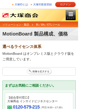
大塚IDとは
大塚ID新規登録
ログイン
メニュー
ソリューション・製品
BI／BA／ETLツール
MotionBoard 製品構成、価格
選べるライセンス体系
MotionBoard はオンプレミス版とクラウド版を
ご用意しています。
画像を拡大する
まずはお気軽にご相談ください。
【総合受付窓口】
大塚商会 インサイドビジネスセンター
0120-579-215
（平日 9:00～17:30）