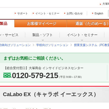
大塚
サポート
イベント・セミナー
お問い合わせ
English
製品
お客様マイページ
通販（たのめーる
ン・
サービス
製品・ソフト
イベント・
セミナー
治体向けソリューション
学校向けソリューション
授業支援システム（PC教室
まずはお気軽にご相談ください。
【総合受付窓口】
大塚商会 インサイドビジネスセンター
0120-579-215
（平日 9:00～17:30）
CaLabo EX（キャラボ イーエックス）