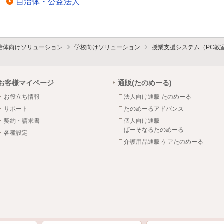
自治体・公益法人
治体向けソリューション
学校向けソリューション
授業支援システム（PC教室
お客様マイページ
通販(たのめーる)
お役立ち情報
法人向け通販 たのめーる
サポート
たのめーるアドバンス
契約・請求書
個人向け通販
ぱーそなるたのめーる
各種設定
介護用品通販 ケアたのめーる