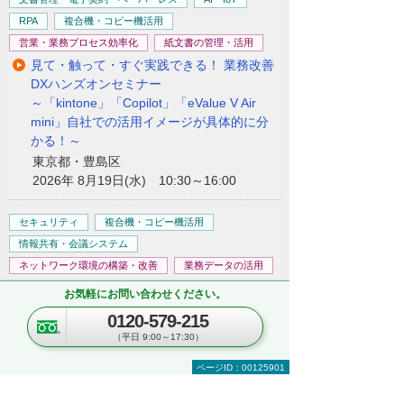
RPA
複合機・コピー機活用
営業・業務プロセス効率化
紙文書の管理・活用
見て・触って・すぐ実践できる！ 業務改善
DXハンズオンセミナー
～「kintone」「Copilot」「eValue V Air
mini」自社での活用イメージが具体的に分
かる！～
東京都・豊島区
2026年 8月19日(水) 10:30～16:00
セキュリティ
複合機・コピー機活用
情報共有・会議システム
ネットワーク環境の構築・改善
業務データの活用
kintoneハンズオンセミナー＆オフィスツア
お気軽にお問い合わせください。
ー
0120-579-215
～kintoneの実機を体験！ ＆実際のオフィス
（平日 9:00～17:30）
をツアー形式でご案内～
埼玉県・さいたま市
ページID：00125901
2026年 8月25日(火) 10:00～16:30