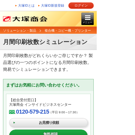
大塚IDとは
大塚ID新規登録
ログイン
メニュー
ソリューション・製品
複合機・コピー機・プリンター
月間印刷枚数シミュレーション
月間印刷枚数がどれくらいかご存じですか？ 製
品選びの一つのポイントになる月間印刷枚数。
簡易でシミュレーションできます。
まずはお気軽にお問い合わせください。
【総合受付窓口】
大塚商会 インサイドビジネスセンター
0120-579-215
（平日 9:00～17:30）
お見積り依頼
無料相談