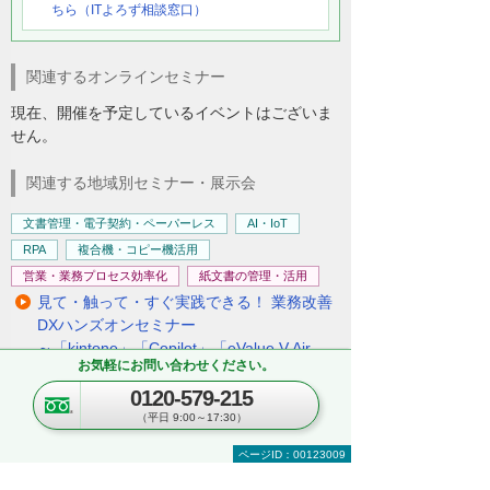
ちら（ITよろず相談窓口）
関連するオンラインセミナー
現在、開催を予定しているイベントはございま
せん。
関連する地域別セミナー・展示会
文書管理・電子契約・ペーパーレス
AI・IoT
RPA
複合機・コピー機活用
営業・業務プロセス効率化
紙文書の管理・活用
見て・触って・すぐ実践できる！ 業務改善
DXハンズオンセミナー
～「kintone」「Copilot」「eValue V Air
お気軽にお問い合わせください。
mini」自社での活用イメージが具体的に分
かる！～
0120-579-215
東京都・豊島区
（平日 9:00～17:30）
2026年 8月19日(水) 10:30～16:00
ページID：00123009