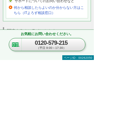
サポートについてのお問い合わせなど
何から相談したらよいのか分からない方はこ
ちら（ITよろず相談窓口）
関連するオンラインセミナー
お気軽にお問い合わせください。
現在、開催を予定しているイベントはございま
0120-579-215
せん。
（平日 9:00～17:30）
ページID：00262050
関連する地域別セミナー・展示会
文書管理・電子契約・ペーパーレス
AI・IoT
RPA
複合機・コピー機活用
営業・業務プロセス効率化
紙文書の管理・活用
見て・触って・すぐ実践できる！ 業務改善
DXハンズオンセミナー
～「kintone」「Copilot」「eValue V Air
mini」自社での活用イメージが具体的に分
かる！～
東京都・豊島区
2026年 8月19日(水) 10:30～16:00