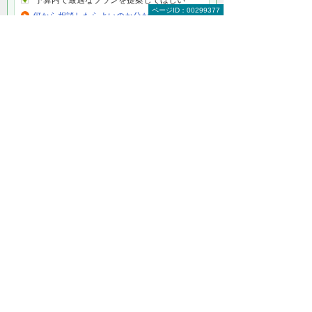
ページID：00299377
何から相談したらよいのか分からない方はこ
ちら（ITよろず相談窓口）
マネージドネットワークサービス（MNS）
をもっと知りたい
マネージドネットワークサービス（MNS）
トップ
サーバーのサポート
バックアップサービス
PCのサポート
モバイル活用と管理
ネットワーク／セキュリティ
ITワンストップサポートデスク
関連ソリューション・製品
クラウドを利用し、効率的で安全なオフィ