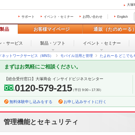
大塚
サポート
イベント・セミナー
お問い合わせ
English
製品
お客様マイページ
通販（たのめーる
ン・
サービス
製品・ソフト
イベント・
セミナー
ドネットワークサービス（MNS）
モバイル活用と管理
たよれーる どこでも
まずはお気軽にご相談ください。
【総合受付窓口】
大塚商会 インサイドビジネスセンター
0120-579-215
（平日 9:00～17:30）
無料体験申し込みをする
お申し込みサイトに行く
管理機能とセキュリティ