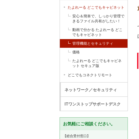
たよれーる どこでもキャビネット
安心＆簡単で、しっかり管理で
きるファイル共有がしたい！
動画で分かる たよれーる どこ
でもキャビネット
管理機能とセキュリティ
価格
たよれーる どこでもキャビネ
ット セキュア版
どこでもコネクトリモート
ネットワーク／セキュリティ
ITワンストップサポートデスク
お気軽にご相談ください。
【総合受付窓口】