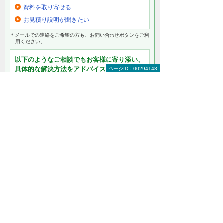
資料を取り寄せる
お見積り説明が聞きたい
＊メールでの連絡をご希望の方も、お問い合わせボタンをご利
用ください。
以下のようなご相談でもお客様に寄り添い、
具体的な解決方法をアドバイスします
ページID：00294143
どこから手をつければよいか分からない
検討すべきポイントを教えてほしい
自社に必要なものを提案してほしい
予算内で最適なプランを提案してほしい
何から相談したらよいのか分からない方はこ
ちら（ITよろず相談窓口）
マネージドネットワークサービス（MNS）
をもっと知りたい
マネージドネットワークサービス（MNS）
トップ
サーバーのサポート