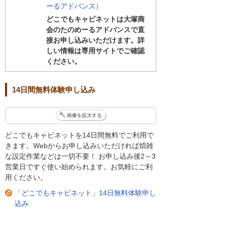
う。「管理者機能」を選択します。
ーるアドバンス）
どこでもキャビネットは大塚商
会のたのめーるアドバンスで直
「キャビネット管理」の中から「キャビネ
接お申し込みいただけます。詳
ット設定」を選択します。「登録」を選択
しい情報は専用サイトでご確認
します。
ください。
キャビネット名を入力し、登録をクリック
14日間無料体験申し込み
して、完了です。
画像を拡大する
次に「アクセス権」をつけてみましょう。
どこでもキャビネットを14日間無料でご利用で
きます。Webからお申し込みいただければ煩雑
「キャビネット管理」の中から「キャビネ
な設定作業などは一切不要！ お申し込み後2～3
ット設定」を選択します。アクセス権を変
営業日ですぐ使い始められます。お気軽にご利
更したいキャビネットを選択します。
用ください。
「どこでもキャビネット」14日無料体験申し
込み
「アクセス権管理」をクリックします。
ユーザーごと、またはグループごとに設定