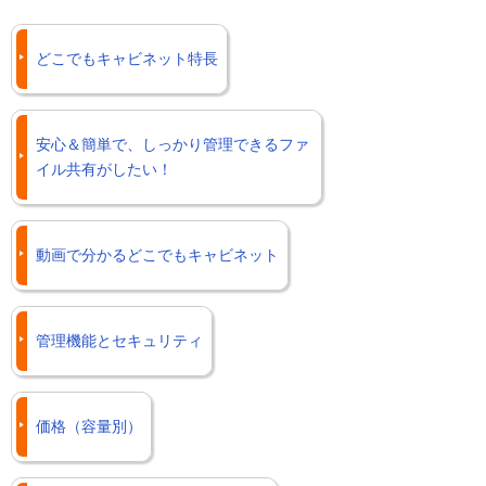
します。
どのアクセス権を付与するかを選択しま
す。
どこでもキャビネット特長
設定をクリックし、完了です。
安心＆簡単で、しっかり管理できるファ
イル共有がしたい！
それぞれのアクセス権の違いを見てみまし
ょう。
動画で分かるどこでもキャビネット
「登録権」が付与されているユーザーはフ
ァイルの登録やファイルを変更したり、削
除する操作が可能です。
管理機能とセキュリティ
「参照権」が付与されているユーザーはフ
ァイルをダウンロードし、閲覧することが
可能です。
価格（容量別）
ただし、ファイルの変更や削除はできませ
ん。