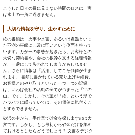
こうした日々の目に見えない時間のロスは、実
は氷山の一角に過ぎません。
大切な情報を守り、生かすために
紙の書類は、火事や水害、あるいは盗難といっ
た不測の事態に非常に弱いという側面も持って
います。万が一の事態が起きたら、お客様との
大切な契約書や、会社の根幹を支える経理情報
が、一瞬にして失われてしまうかもしれませ
ん。さらに情報は「活用」してこそ価値が生ま
れます。 書類に書かれている売り上げや経費、
お客様とのやり取りといった一つ一つの記録
は、いわば会社の活動の全てがつまった「宝の
山」です。しかし、その宝が「紙」という形で
バラバラに眠っていては、その価値に気付くこ
とすらできません。
砂浜の中から、手作業で砂金を探し出すのは大
変です。しかし、もし最初から砂金だけを集め
ておけるとしたらどうでしょう？ 文書をデジタ