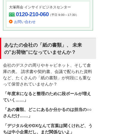
大塚商会 インサイドビジネスセンター
0120-210-060
（平日 9:00～17:30）
お問い合わせ
あなたの会社の「紙の書類」、 未来
の"お荷物"になっていませんか？
会社のデスクの周りやキャビネット、そして倉
庫の奥。 請求書や契約書、会議で配られた資料
など、たくさんの「紙の書類」が何段にも重な
って保管されていませんか？
「年度末になると整理のために段ボールが増え
ていく……」
「あの書類、どこにあるか分かるのは担当の○○
さんだけ……」
「デジタル化やDXなんて言葉は聞くけれど、う
ちは中小企業だし、まだ関係ないよ」