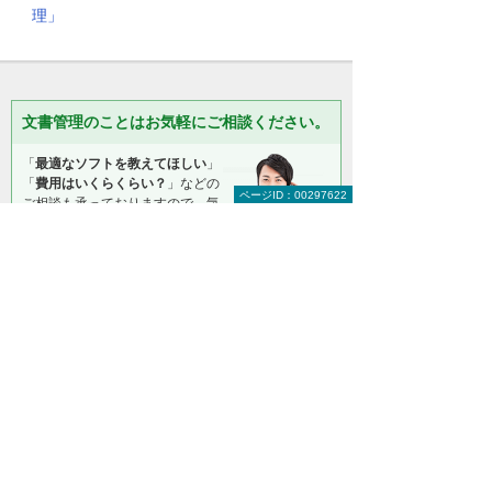
理」
文書管理のことはお気軽にご相談ください。
「
最適なソフトを教えてほしい
」
「
費用はいくらくらい？
」などの
ページID：00297622
ご相談も承っておりますので、気
になることはお気軽にご相談くだ
さい。
大塚商会 インサイドビジネスセンター
0120-210-060
（平日 9:00～17:30）
お問い合わせ
＊メールでの連絡をご希望の方も、お問い合わせボタンをご利
用ください。
以下のようなご相談でもお客様に寄り添い、