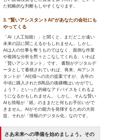
た戦略的な判断もしやすくなります。
3. "賢いアシスタントAI"があなたの会社にも
やってくる
「AI（人工知能）」と聞くと、まだどこか遠い
未来の話に聞こえるかもしれません。しかし、
AIは人の仕事を奪うものではなく、面倒な作業
や複雑な分析を黙々とこなしてくれる、いわば
「賢いアシスタント」です。 書類がデジタルデ
ータとして蓄積されていれば、将来、AIアシス
タントが「A社様への次の提案ですが、去年の
今頃に購入されたB商品の後継機はいかがでし
ょう？」といった的確なアドバイスをくれるよ
うになるかもしれません。 しかし、そんな賢い
AIも情報が「紙」のままだと何もお手伝いがで
きません。AIがその能力を発揮するための大前
提、それが「情報のデジタル化」なのです。
さあ未来への準備を始めましょう。その