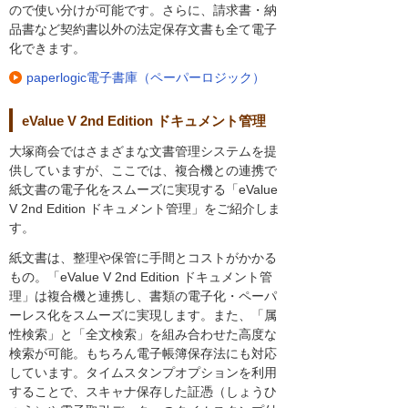
ので使い分けが可能です。さらに、請求書・納
品書など契約書以外の法定保存文書も全て電子
化できます。
paperlogic電子書庫（ペーパーロジック）
eValue V 2nd Edition ドキュメント管理
大塚商会ではさまざまな文書管理システムを提
供していますが、ここでは、複合機との連携で
紙文書の電子化をスムーズに実現する「eValue
V 2nd Edition ドキュメント管理」をご紹介しま
す。
紙文書は、整理や保管に手間とコストがかかる
もの。「eValue V 2nd Edition ドキュメント管
理」は複合機と連携し、書類の電子化・ペーパ
ーレス化をスムーズに実現します。また、「属
性検索」と「全文検索」を組み合わせた高度な
検索が可能。もちろん電子帳簿保存法にも対応
しています。タイムスタンプオプションを利用
することで、スキャナ保存した証憑（しょうひ