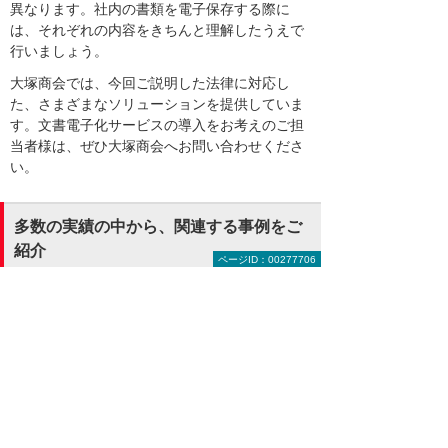
異なります。社内の書類を電子保存する際に
は、それぞれの内容をきちんと理解したうえで
行いましょう。
大塚商会では、今回ご説明した法律に対応し
た、さまざまなソリューションを提供していま
す。文書電子化サービスの導入をお考えのご担
当者様は、ぜひ大塚商会へお問い合わせくださ
い。
多数の実績の中から、関連する事例をご
紹介
ページID：00277706
大塚商会から提案したソリューション・製品を
導入いただき、業務上の課題を解決されたさま
ざまな業種のお客様の事例をご紹介します。
官公庁・自治体
1,001名～
業務を効率化するアプリを自作し行政DXを
推進
大阪府堺市 kintone