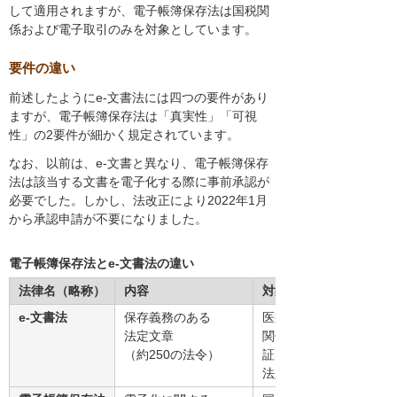
して適用されますが、電子帳簿保存法は国税関
係および電子取引のみを対象としています。
要件の違い
前述したようにe-文書法には四つの要件があり
ますが、電子帳簿保存法は「真実性」「可視
性」の2要件が細かく規定されています。
なお、以前は、e-文書と異なり、電子帳簿保存
法は該当する文書を電子化する際に事前承認が
必要でした。しかし、法改正により2022年1月
から承認申請が不要になりました。
電子帳簿保存法とe-文書法の違い
法律名（略称）
内容
対象
e-文書法
保存義務のある
医療関係、建築
法定文章
関係、保険関係、
（約250の法令）
証券関係の
法定文章など