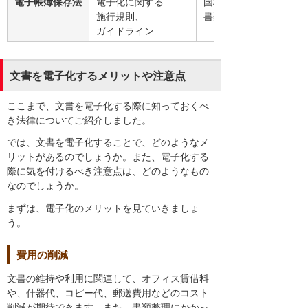
電子帳簿保存法
電子化に関する
国税関係帳簿・
施行規則、
書類、電子取引
ガイドライン
文書を電子化するメリットや注意点
ここまで、文書を電子化する際に知っておくべ
き法律についてご紹介しました。
では、文書を電子化することで、どのようなメ
リットがあるのでしょうか。また、電子化する
際に気を付けるべき注意点は、どのようなもの
なのでしょうか。
まずは、電子化のメリットを見ていきましょ
う。
費用の削減
文書の維持や利用に関連して、オフィス賃借料
や、什器代、コピー代、郵送費用などのコスト
削減が期待できます。また、書類整理にかかっ