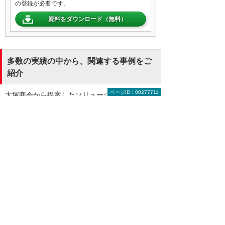
の登録が必要です。
資料をダウンロード（無料）
多数の実績の中から、関連する事例をご
紹介
ページID：00277711
大塚商会から提案したソリューション・製品を
導入いただき、業務上の課題を解決されたさま
ざまな業種のお客様の事例をご紹介します。
官公庁・自治体
1,001名～
業務を効率化するアプリを自作し行政DXを
推進
大阪府堺市 kintone
卸売・小売業、飲食店
1～100名
『SMILE』が実現した業務効率化と経営の見
える化