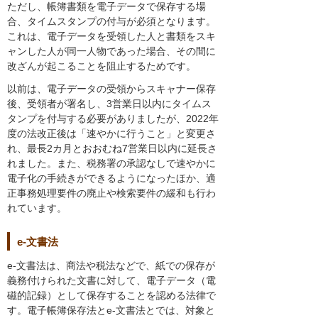
ただし、帳簿書類を電子データで保存する場
合、タイムスタンプの付与が必須となります。
これは、電子データを受領した人と書類をスキ
ャンした人が同一人物であった場合、その間に
改ざんが起こることを阻止するためです。
以前は、電子データの受領からスキャナー保存
後、受領者が署名し、3営業日以内にタイムス
タンプを付与する必要がありましたが、2022年
度の法改正後は「速やかに行うこと」と変更さ
れ、最長2カ月とおおむね7営業日以内に延長さ
れました。また、税務署の承認なしで速やかに
電子化の手続きができるようになったほか、適
正事務処理要件の廃止や検索要件の緩和も行わ
れています。
e-文書法
e-文書法は、商法や税法などで、紙での保存が
義務付けられた文書に対して、電子データ（電
磁的記録）として保存することを認める法律で
す。電子帳簿保存法とe-文書法とでは、対象と