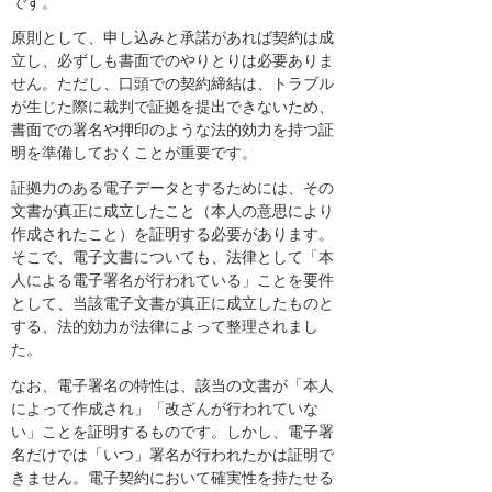
です。
原則として、申し込みと承諾があれば契約は成
立し、必ずしも書面でのやりとりは必要ありま
せん。ただし、口頭での契約締結は、トラブル
が生じた際に裁判で証拠を提出できないため、
書面での署名や押印のような法的効力を持つ証
明を準備しておくことが重要です。
証拠力のある電子データとするためには、その
文書が真正に成立したこと（本人の意思により
作成されたこと）を証明する必要があります。
そこで、電子文書についても、法律として「本
人による電子署名が行われている」ことを要件
として、当該電子文書が真正に成立したものと
する、法的効力が法律によって整理されまし
た。
なお、電子署名の特性は、該当の文書が「本人
によって作成され」「改ざんが行われていな
い」ことを証明するものです。しかし、電子署
名だけでは「いつ」署名が行われたかは証明で
きません。電子契約において確実性を持たせる