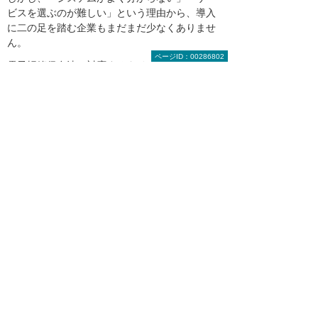
ビスを選ぶのが難しい」という理由から、導入
に二の足を踏む企業もまだまだ少なくありませ
ん。
ページID：00286802
電子帳簿保存法に対応するタイムスタンプや電
子署名の導入に不安を抱えているご担当者様
は、タイムスタンプオプションや電子署名サー
ビスソリューションを提供する大塚商会のトー
タルサポートをぜひご活用ください。
ご要望や予算に合わせ、さまざまなドキュメン
トソリューションを組み合わせて業務の効率向
上を実現します。導入のご相談は、大塚商会ま
でお気軽にお問い合わせください。
多数の実績の中から、関連する事例をご
紹介
大塚商会から提案したソリューション・製品を
導入いただき、業務上の課題を解決されたさま
ざまな業種のお客様の事例をご紹介します。