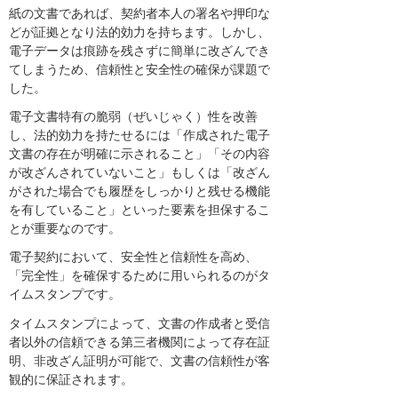
紙の文書であれば、契約者本人の署名や押印な
どが証拠となり法的効力を持ちます。しかし、
電子データは痕跡を残さずに簡単に改ざんでき
てしまうため、信頼性と安全性の確保が課題で
した。
電子文書特有の脆弱（ぜいじゃく）性を改善
し、法的効力を持たせるには「作成された電子
文書の存在が明確に示されること」「その内容
が改ざんされていないこと」もしくは「改ざん
がされた場合でも履歴をしっかりと残せる機能
を有していること」といった要素を担保するこ
とが重要なのです。
電子契約において、安全性と信頼性を高め、
「完全性」を確保するために用いられるのがタ
イムスタンプです。
タイムスタンプによって、文書の作成者と受信
者以外の信頼できる第三者機関によって存在証
明、非改ざん証明が可能で、文書の信頼性が客
観的に保証されます。