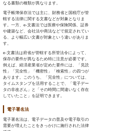
なる書類の種類が異なります。
電子帳簿保存法では主に、財務省と国税庁が管
轄する法律に関する文書などが対象となりま
す。一方、e-文書法では医療や保険関係、証券
や建築など、会社法や商法などで規定されてい
る、より幅広い文書が対象という違いがありま
す。
e-文書法は府省が管轄する所管法令によって、
保存の要件が異なるため特に注意が必要です。
例えば、経済産業省が定めた要件には、「見読
性」「完全性」「機密性」「検索性」の四つが
あります。このうち、「完全性」については、
タイムスタンプを活用することで、「電子デー
タの非改ざん」と「その時間に間違いなく存在
していたこと」を証明できます。
電子署名法
電子署名法は、電子データの普及や電子取引の
需要が増えたことをきっかけに施行された法律