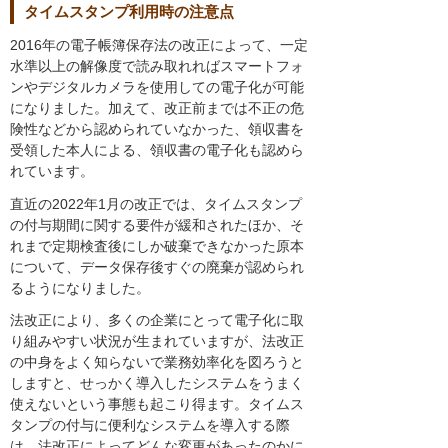
タイムスタンプ利用時の注意点
2016年の電子帳簿保存法の改正によって、一定
水準以上の解像度で読み取れればスマートフォ
ンやデジタルカメラを使用しての電子化が可能
になりました。加えて、改正前までは不正の危
険性などから認められていなかった、領収書を
受領した本人による、領収書の電子化も認めら
れています。
直近の2022年1月の改正では、タイムスタンプ
の付与期間に関する要件が緩和されたほか、そ
れまで定期検査後にしか破棄できなかった原本
について、データ保存後すぐの廃棄が認められ
るようになりました。
法改正により、多くの企業にとって電子化に取
り組みやすい状況が生まれていますが、法改正
の中身をよく知らないで業務効率化を図ろうと
しますと、せっかく導入したシステムをうまく
使えないという事態も起こり得ます。タイムス
タンプの付与に便利なシステムを導入する際
は、法改正によってどんな変更があったのかに