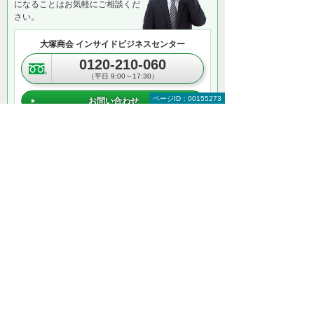
になることはお気軽にご相談くだ
さい。
大塚商会 インサイドビジネスセンター
0120-210-060
（平日 9:00～17:30）
ページID：00155273
お問い合わせ
＊メールでの連絡をご希望の方も、お問い合わせボタンをご利
用ください。
以下のようなご相談でもお客様に寄り添い、
具体的な解決方法をアドバイスします
どこから手をつければよいか分からない
検討すべきポイントを教えてほしい
自社に必要なものを提案してほしい
予算内で最適なプランを提案してほしい
何から相談したらよいのか分からない方はこ
ちら（ITよろず相談窓口）
文書管理をもっと知りたい