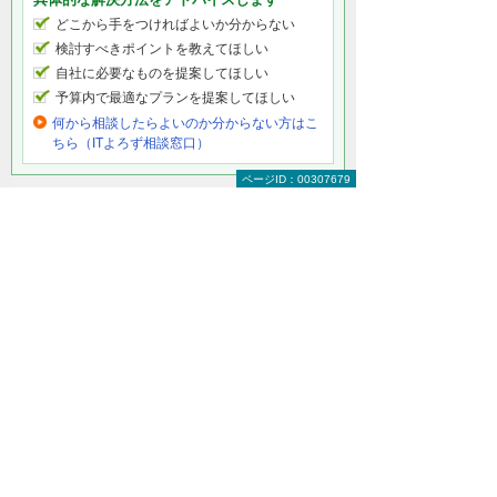
どこから手をつければよいか分からない
検討すべきポイントを教えてほしい
自社に必要なものを提案してほしい
予算内で最適なプランを提案してほしい
何から相談したらよいのか分からない方はこ
ちら（ITよろず相談窓口）
ページID：00307679
セキュリティをもっと知りたい
セキュリティトップ
インターネットの安全対策
パソコン・タブレットの安全対策
サーバーの安全対策
メールを安全に利用する
オフィス文書を安全に
コンサルティング・教育
ISP事業者様向けサービス