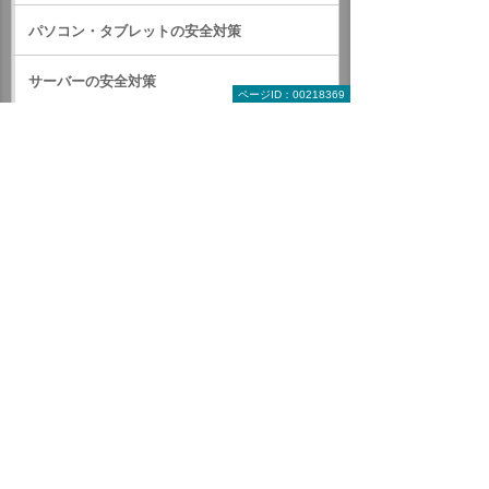
パソコン・タブレットの安全対策
サーバーの安全対策
ページID：00218369
メールを安全に利用する
オフィス文書を安全に
暗号化
名刺管理
RMS(Rights Management Services)
認証
SmartOn ID
クライアント証明書（NRA-PKI）
SSLサーバー証明書（iTrust SSL/TLS サーバ
ー証明書）
オフィストンネリングキット