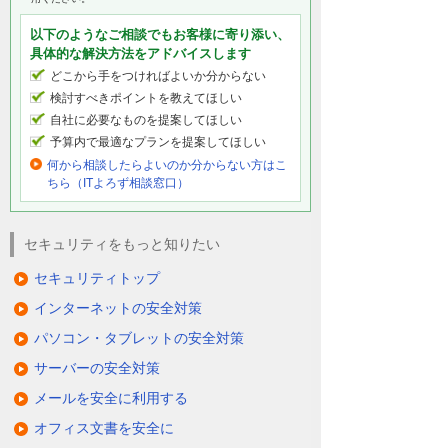
またオフィストンネリングキットでは業務
管理システムも使用することが可能です。
以下のようなご相談でもお客様に寄り添い、
ここでは期間システムのSMILE Vを活用し売
具体的な解決方法をアドバイスします
上伝票を作成する動きを見てみましょう。
どこから手をつければよいか分からない
検討すべきポイントを教えてほしい
自社に必要なものを提案してほしい
作成した売上伝票をPDFに変換してリモー
予算内で最適なプランを提案してほしい
トPCに保存しても、リモートPCにデータは
何から相談したらよいのか分からない方はこ
残らず自席PCにデータが保存されるように
ちら（ITよろず相談窓口）
なっています。
USB認証キーを抜くとリモートPC側にはデ
ータは一切残らず安全に遠隔操作を行うこ
セキュリティをもっと知りたい
とが可能です。
セキュリティトップ
インターネットの安全対策
最後にオフィストンネリングキットを使用
パソコン・タブレットの安全対策
して動画を視聴した場合を見てみましょ
う。
サーバーの安全対策
画面転送の動きが細かくなるためご覧の通
メールを安全に利用する
り多少のタイムラグが発生しています。
このようにワードやエクセル、業務管理シ
オフィス文書を安全に
ステムを利用する分には問題ありません