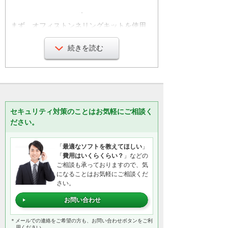
まず、オフィストンネリングキットを使用
してエクセルを操作した場合です。エクセ
ルやワードの操作はご覧の通りほとんどタ
続きを読む
イムラグがなく使用することが可能です。
オフィストンネリングキットを使うとエク
セルに限らず自席PCのアプリケーションと
データを全て使用することができますがリ
セキュリティ対策のことはお気軽にご相談く
モートPCの画面に表示されたデータをコピ
ださい。
ーしようとしてもコピー防止の制御がされ
ているため、セキュリティ面も安心です。
「
最適なソフトを教えてほしい
」
「
費用はいくらくらい？
」などの
ご相談も承っておりますので、気
リモートPCに接続している間、第三者が自
になることはお気軽にご相談くだ
席PCを操作しようとしてもロックがかかっ
さい。
ているため、操作できないようになってい
お問い合わせ
ます。
＊メールでの連絡をご希望の方も、お問い合わせボタンをご利
用ください。