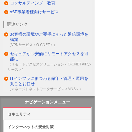
コンサルティング・教育
が、CADや動画・画像編集ソフトの利用
は、タイムラグが発生する可能性があるの
xSP事業者様向けサービス
で推奨いたしません。
関連リンク
お客様の環境やご要望にそった通信環境を
オフィストンネリングキットは通信環境に
構築
依存します。万が一、お使いのインターネ
（VPNサービス＜O-CNET＞）
ットが推奨速度に満たない場合は、大塚商
セキュアかつ安価にリモートアクセスを可
会で適切な回線をご提案させていただきま
能に
す。
（リモートアクセスソリューション＜O-CNET AIRシ
リーズ＞）
社外でもあたかも会社で業務をしているか
ITインフラにまつわる保守・管理・運用を
のようにさまざまなアプリケーションを利
丸ごとお任せ
（マネージドネットワークサービス＜MNS＞）
用できるオフィストンネリングキット。デ
ータも社外には漏れないため、安全に運用
ナビゲーションメニュー
できます。ぜひ活用してみてはいかがでし
ょうか。
セキュリティ
インターネットの安全対策