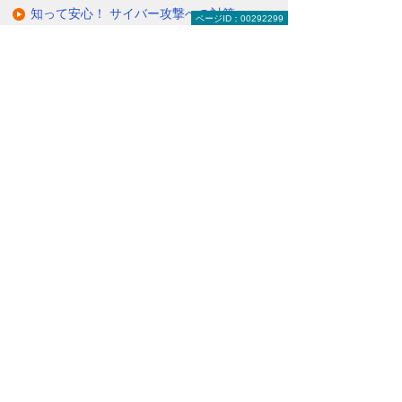
知って安心！ サイバー攻撃への対策
ページID：00292299
関連リンク
お客様の環境やご要望にそった通信環境を
構築
（VPNサービス）
セキュアかつ安価にリモートアクセスを可
能に
（リモートアクセスソリューション＜O-CNET AIRシ
リーズ＞）
ITインフラにまつわる保守・管理・運用を
丸ごとお任せ
（マネージドネットワークサービス＜MNS＞）
ナビゲーションメニュー
セキュリティ
インターネットの安全対策