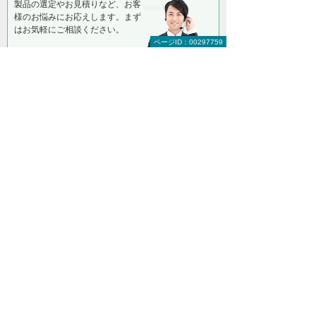
製品の選定やお見積りなど、お客
様のお悩みにお応えします。まず
はお気軽にご相談ください。
ページID：00297759
【総合受付窓口】
大塚商会 インサイドビジネスセンター
0120-579-215
（平日 9:00～17:30）
お問い合わせ
＊メールでの連絡をご希望の方も、お問い合わせボタンをご利
用ください。
以下のようなご相談でもお客様に寄り添い、
具体的な解決方法をアドバイスします
どこから手をつければよいか分からない
検討すべきポイントを教えてほしい
自社に必要なものを提案してほしい
予算内で最適なプランを提案してほしい
何から相談したらよいのか分からない方はこ
ちら（ITよろず相談窓口）