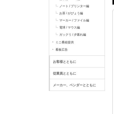
ノート / プリンター編
お茶 / がびょう編
マーカー / ファイル編
電球 / マウス編
ガックリ / 夕暮れ編
ミニ番組提供
看板広告
お客様とともに
従業員とともに
メーカー、ベンダーとともに