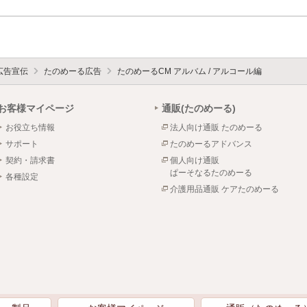
広告宣伝
たのめーる広告
たのめーるCM アルバム / アルコール編
お客様マイページ
通販(たのめーる)
お役立ち情報
法人向け通販 たのめーる
サポート
たのめーるアドバンス
契約・請求書
個人向け通販
ぱーそなるたのめーる
各種設定
介護用品通販 ケアたのめーる