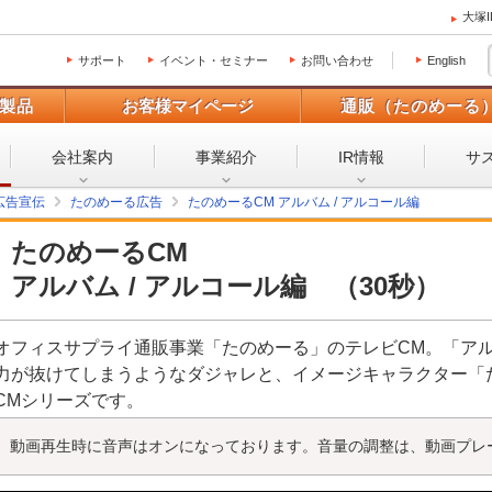
大塚
サポート
イベント・セミナー
お問い合わせ
English
製品
お客様マイページ
通販（たのめーる
会社案内
事業紹介
IR情報
サ
広告宣伝
たのめーる広告
たのめーるCM アルバム / アルコール編
たのめーるCM
アルバム / アルコール編 （30秒）
オフィスサプライ通販事業「たのめーる」のテレビCM。「アルバ
力が抜けてしまうようなダジャレと、イメージキャラクター「
CMシリーズです。
動画再生時に音声はオンになっております。音量の調整は、動画プレ