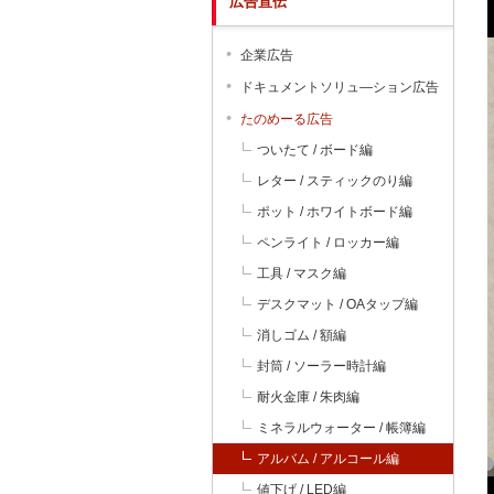
広告宣伝
企業広告
ドキュメントソリュ―ション広告
たのめーる広告
ついたて / ボード編
レター / スティックのり編
ポット / ホワイトボード編
ペンライト / ロッカー編
工具 / マスク編
デスクマット / OAタップ編
消しゴム / 額編
封筒 / ソーラー時計編
耐火金庫 / 朱肉編
ミネラルウォーター / 帳簿編
アルバム / アルコール編
値下げ / LED編