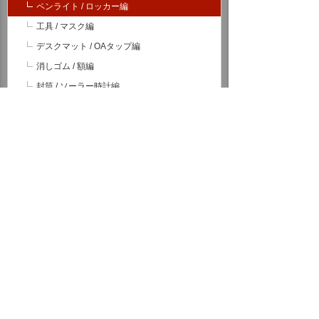
ペンライト / ロッカー編
工具 / マスク編
デスクマット / OAタップ編
消しゴム / 額編
封筒 / ソーラー時計編
耐火金庫 / 朱肉編
ミネラルウォーター / 帳簿編
アルバム / アルコール編
値下げ / LED編
ノート / プリンター編
お茶 / がびょう編
マーカー / ファイル編
電球 / マウス編
ガックリ / 夕暮れ編
ミニ番組提供
看板広告