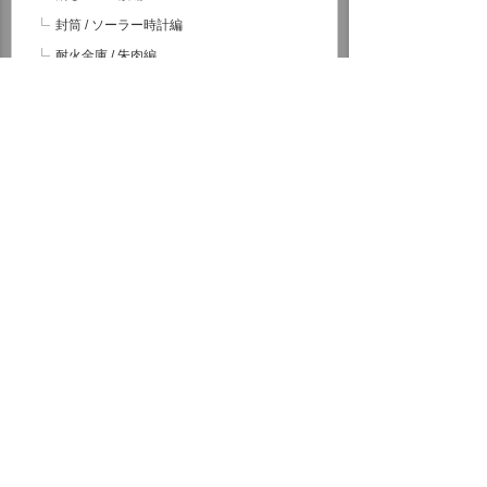
封筒 / ソーラー時計編
耐火金庫 / 朱肉編
ミネラルウォーター / 帳簿編
アルバム / アルコール編
値下げ / LED編
ノート / プリンター編
お茶 / がびょう編
マーカー / ファイル編
電球 / マウス編
ガックリ / 夕暮れ編
ミニ番組提供
看板広告
お客様とともに
従業員とともに