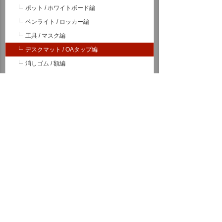
ポット / ホワイトボード編
ペンライト / ロッカー編
工具 / マスク編
デスクマット / OAタップ編
消しゴム / 額編
封筒 / ソーラー時計編
耐火金庫 / 朱肉編
ミネラルウォーター / 帳簿編
アルバム / アルコール編
値下げ / LED編
ノート / プリンター編
お茶 / がびょう編
マーカー / ファイル編
電球 / マウス編
ガックリ / 夕暮れ編
ミニ番組提供