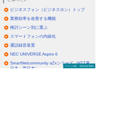
ビジネスフォン（ビジネスホン）トップ
業務効率を改善する機能
検討シーン別に選ぶ
スマートフォンの内線化
通話録音装置
NEC UNIVERGE Aspire 6
SmartNetcommunity αZxシリーズ（NTT東
ページID：00161560
日本・西日本）
CrosCore3（クロスコア）シリーズ
ビジネスフォン（ビジネスホン）の価格
ナビゲーションメニュー
ビジネスフォン
（ビジネスホン）
業務効率を改善する機能