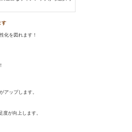
ます
性化を図れます！
！
がアップします。
足度が向上します。