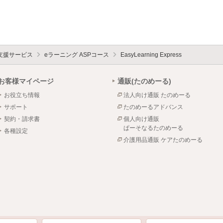
支援サービス
eラーニング ASPコース
EasyLearning Express
お客様マイページ
通販(たのめーる)
お役立ち情報
法人向け通販 たのめーる
サポート
たのめーるアドバンス
契約・請求書
個人向け通販
ぱーそなるたのめーる
各種設定
介護用品通販 ケアたのめーる