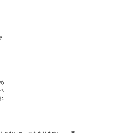
ま
め
ペ
れ