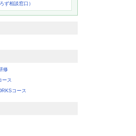
よろず相談窓口）
研修
Mコース
WORKSコース