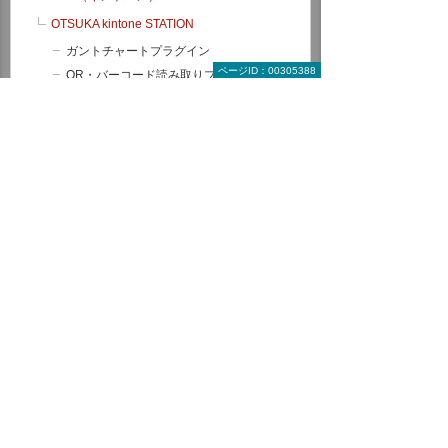
OTSUKA kintone STATION
ガントチャートプラグイン
ページID：00305388
QR・バーコード読み取りプラグイン
AI-OCRプラグイン for kintone
カスタマーコンパス for kintone（地図連
携）
トヨクモkintone連携サービス
ATTAZoo ＋ Lite
ひらめき活用LABO（コラム）
kintoneアプリ作成スクール
たよれーる kintone 伴走支援サービス
トヨクモkintone連携サービス
たよれーる ATTAZoo ＋ Lite
krew（クルー）
kintone訪問開発サービス
メール共有
メールワイズ