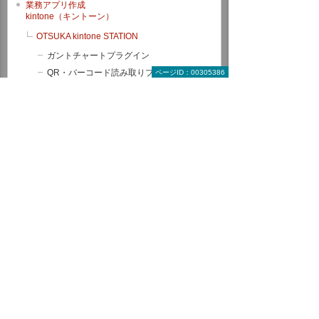
業務アプリ作成
kintone（キントーン）
OTSUKA kintone STATION
ガントチャートプラグイン
QR・バーコード読み取りプラグイン
ページID：00305386
AI-OCRプラグイン for kintone
カスタマーコンパス for kintone（地図連
携）
トヨクモkintone連携サービス
ATTAZoo ＋ Lite
ひらめき活用LABO（コラム）
kintoneアプリ作成スクール
たよれーる kintone 伴走支援サービス
トヨクモkintone連携サービス
たよれーる ATTAZoo ＋ Lite
krew（クルー）
kintone訪問開発サービス
メール共有