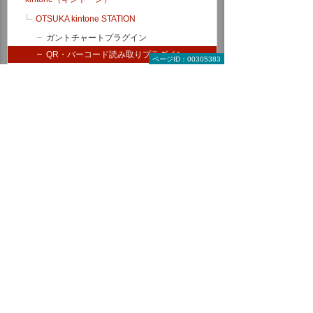
OTSUKA kintone STATION
ガントチャートプラグイン
QR・バーコード読み取りプラグイン
ページID：00305383
AI-OCRプラグイン for kintone
カスタマーコンパス for kintone（地図連
携）
トヨクモkintone連携サービス
ATTAZoo ＋ Lite
ひらめき活用LABO（コラム）
kintoneアプリ作成スクール
たよれーる kintone 伴走支援サービス
トヨクモkintone連携サービス
たよれーる ATTAZoo ＋ Lite
krew（クルー）
kintone訪問開発サービス
メール共有
メールワイズ