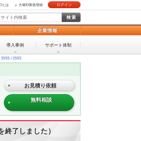
ログイン
IDとは
大塚ID新規登録
）
企業情報
導入事例
サポート体制
3555 / 2555
お見積り依頼
無料相談
売受付を終了しました）