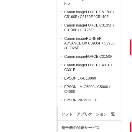
Pro
Canon imageFORCE C5170F /
C5160F / C5150F / C5140F
Canon imageFORCE C3135F /
C3130F / C3126F
Canon imageRUNNER
ADVANCE DX C3935F / C3930F
/ C3926F
Canon imageFORCE C3150F
Canon imageFORCE C431F /
C331F
EPSON LX-C10060
EPSON LM-C6000 / C5000 /
C4000
EPSON PX-M890FX
ソフト・アプリケーション一覧
複合機の関連サービス