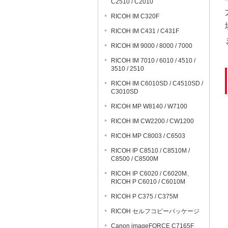
C2510 / C2010
RICOH IM C320F
RICOH IM C431 / C431F
RICOH IM 9000 / 8000 / 7000
RICOH IM 7010 / 6010 / 4510 /
3510 / 2510
RICOH IM C6010SD / C4510SD /
C3010SD
RICOH MP W8140 / W7100
RICOH IM CW2200 / CW1200
RICOH MP C8003 / C6503
RICOH IP C8510 / C8510M /
C8500 / C8500M
RICOH IP C6020 / C6020M、
RICOH P C6010 / C6010M
RICOH P C375 / C375M
RICOH セルフコピーパッケージ
Canon imageFORCE C7165F