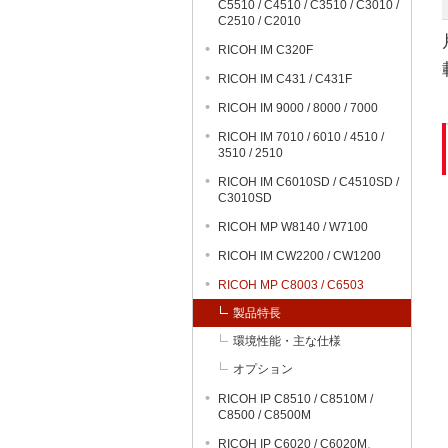
C5510 / C4510 / C3510 / C3010 /
C2510 / C2010
RICOH IM C320F
RICOH IM C431 / C431F
RICOH IM 9000 / 8000 / 7000
RICOH IM 7010 / 6010 / 4510 /
3510 / 2510
RICOH IM C6010SD / C4510SD /
C3010SD
RICOH MP W8140 / W7100
RICOH IM CW2200 / CW1200
RICOH MP C8003 / C6503
製品特長
環境性能・主な仕様
オプション
RICOH IP C8510 / C8510M /
C8500 / C8500M
RICOH IP C6020 / C6020M、