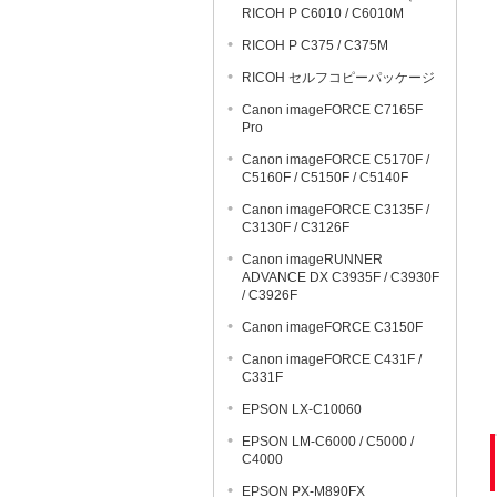
RICOH P C6010 / C6010M
RICOH P C375 / C375M
RICOH セルフコピーパッケージ
Canon imageFORCE C7165F
Pro
Canon imageFORCE C5170F /
C5160F / C5150F / C5140F
Canon imageFORCE C3135F /
C3130F / C3126F
Canon imageRUNNER
ADVANCE DX C3935F / C3930F
/ C3926F
Canon imageFORCE C3150F
Canon imageFORCE C431F /
C331F
EPSON LX-C10060
EPSON LM-C6000 / C5000 /
C4000
EPSON PX-M890FX