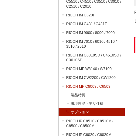
C5510 / C4510 / C3510 / C3010 /
C2510 / C2010
RICOH IM C320F
RICOH IM C431 / C431F
RICOH IM 9000 / 8000 / 7000
RICOH IM 7010 / 6010 / 4510 /
3510 / 2510
RICOH IM C6010SD / C4510SD /
C3010SD
RICOH MP W8140 / W7100
RICOH IM CW2200 / CW1200
RICOH MP C8003 / C6503
製品特長
環境性能・主な仕様
オプション
RICOH IP C8510 / C8510M /
C8500 / C8500M
RICOH IP C6020 / C6020M、