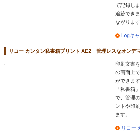
で記録し
追跡でき
ながりま
Logキャ
リコー カンタン私書箱プリント AE2 管理レスなオン
印刷文書
の画面上
ができま
「私書箱
で、管理
ントや印
ます。
リコー 