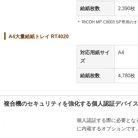
給紙枚数
2,390枚
＊ RICOH MP C8003 SP専
A4大量給紙トレイ RT4020
対応用紙サイ
A4
ズ
給紙枚数
4,780枚
複合機のセキュリティを強化する個人認証デバイ
個人認証する際に必要となる
に内蔵するオプションです