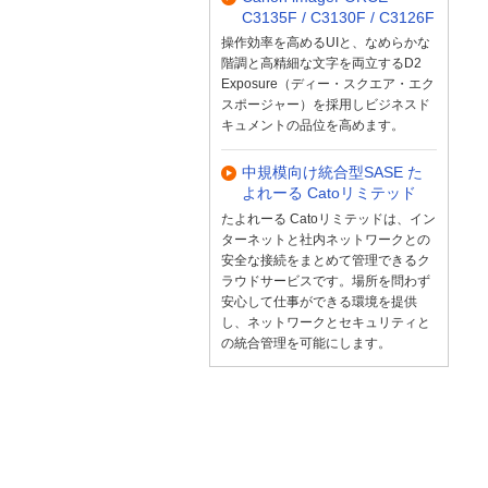
C3135F / C3130F / C3126F
操作効率を高めるUIと、なめらかな
階調と高精細な文字を両立するD2
Exposure（ディー・スクエア・エク
スポージャー）を採用しビジネスド
キュメントの品位を高めます。
中規模向け統合型SASE た
よれーる Catoリミテッド
たよれーる Catoリミテッドは、イン
ターネットと社内ネットワークとの
安全な接続をまとめて管理できるク
ラウドサービスです。場所を問わず
安心して仕事ができる環境を提供
し、ネットワークとセキュリティと
の統合管理を可能にします。