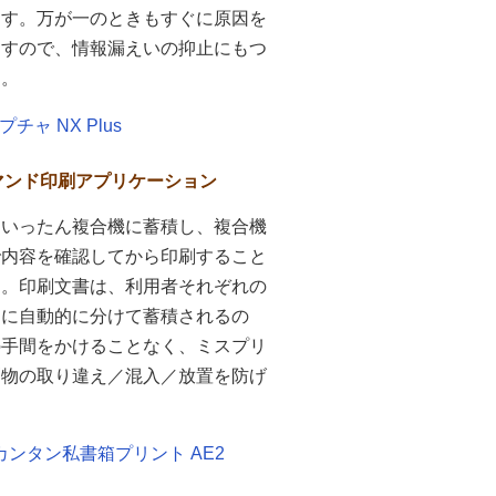
ます。万が一のときもすぐに原因を
ますので、情報漏えいの抑止にもつ
す。
プチャ NX Plus
デマンド印刷アプリケーション
をいったん複合機に蓄積し、複合機
で内容を確認してから印刷すること
す。印刷文書は、利用者それぞれの
」に自動的に分けて蓄積されるの
の手間をかけることなく、ミスプリ
刷物の取り違え／混入／放置を防げ
カンタン私書箱プリント AE2