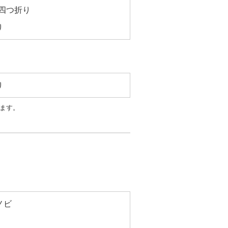
四つ折り
り
り
ます。
ノビ