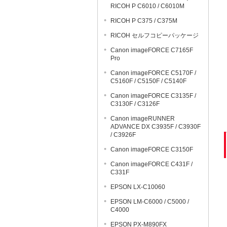
RICOH P C6010 / C6010M
RICOH P C375 / C375M
RICOH セルフコピーパッケージ
Canon imageFORCE C7165F
Pro
Canon imageFORCE C5170F /
C5160F / C5150F / C5140F
Canon imageFORCE C3135F /
C3130F / C3126F
Canon imageRUNNER
ADVANCE DX C3935F / C3930F
/ C3926F
Canon imageFORCE C3150F
Canon imageFORCE C431F /
C331F
EPSON LX-C10060
EPSON LM-C6000 / C5000 /
C4000
EPSON PX-M890FX