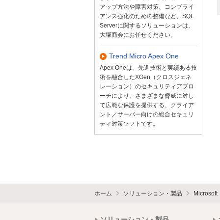
アップ方法や障害対策、コンプライ
アンス強化のための整備など、SQL
Serverに関するソリューションは、
大塚商会にお任せください。
Trend Micro Apex One
Apex Oneは、先進技術と実績ある技
術を融合したXGen（クロスジェネ
レーション）のセキュリティアプロ
ーチにより、さまざまな脅威に対し
て広範な保護を提供する、クライア
ント／サーバー向けの総合セキュリ
ティ対策ソフトです。
ホーム
ソリューション・製品
Micros
ソリューション・製品