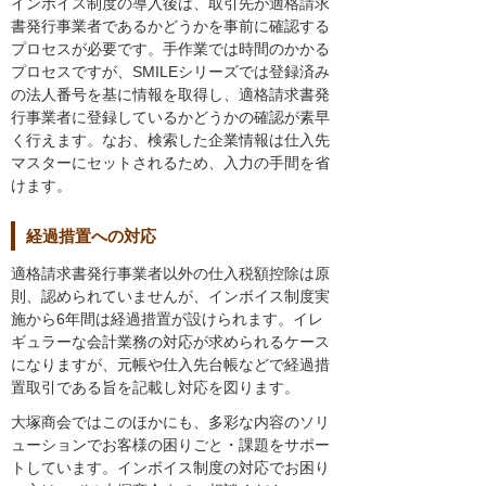
インボイス制度の導入後は、取引先が適格請求
書発行事業者であるかどうかを事前に確認する
プロセスが必要です。手作業では時間のかかる
プロセスですが、SMILEシリーズでは登録済み
の法人番号を基に情報を取得し、適格請求書発
行事業者に登録しているかどうかの確認が素早
く行えます。なお、検索した企業情報は仕入先
マスターにセットされるため、入力の手間を省
けます。
経過措置への対応
適格請求書発行事業者以外の仕入税額控除は原
則、認められていませんが、インボイス制度実
施から6年間は経過措置が設けられます。イレ
ギュラーな会計業務の対応が求められるケース
になりますが、元帳や仕入先台帳などで経過措
置取引である旨を記載し対応を図ります。
大塚商会ではこのほかにも、多彩な内容のソリ
ューションでお客様の困りごと・課題をサポー
トしています。インボイス制度の対応でお困り