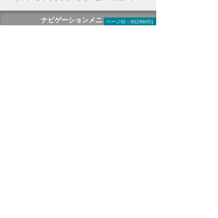
ナビゲーションメニュー
ページID：00296051
セキュリティ
インターネットの安全対策
パソコン・タブレットの安全対策
サーバーの安全対策
メールを安全に利用する
オフィス文書を安全に
コンサルティング・教育
ISP事業者様向けサービス