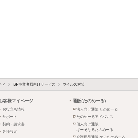
ティ
ISP事業者様向けサービス
ウイルス対策
お客様マイページ
通販(たのめーる)
お役立ち情報
法人向け通販 たのめーる
サポート
たのめーるアドバンス
契約・請求書
個人向け通販
ぱーそなるたのめーる
各種設定
介護用品通販 ケアたのめーる