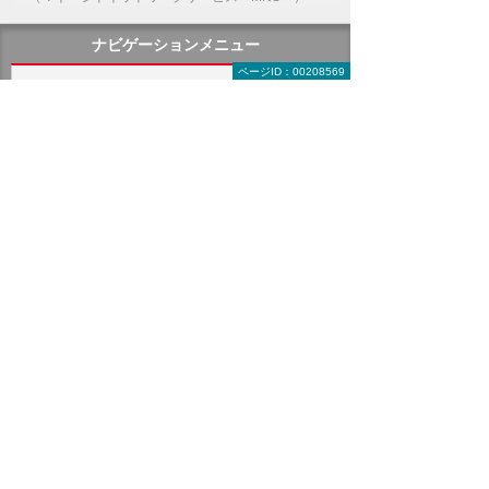
ナビゲーションメニュー
ページID：00208569
セキュリティ
インターネットの安全対策
パソコン・タブレットの安全対策
サーバーの安全対策
メールを安全に利用する
オフィス文書を安全に
コンサルティング・教育
ISP事業者様向けサービス