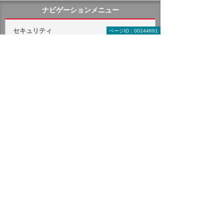
ナビゲーションメニュー
セキュリティ
ページID：00244691
インターネットの安全対策
パソコン・タブレットの安全対策
サーバーの安全対策
メールを安全に利用する
オフィス文書を安全に
コンサルティング・教育
ISP事業者様向けサービス
ウイルス対策（ISP事業者様向けサービス）