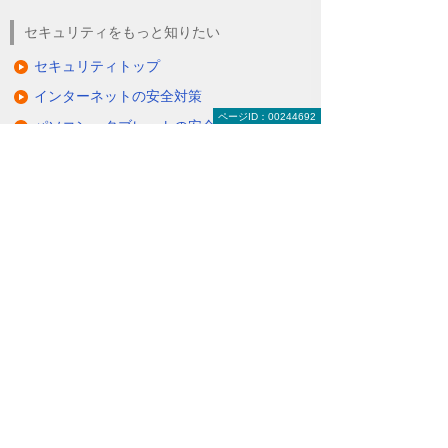
セキュリティをもっと知りたい
セキュリティトップ
インターネットの安全対策
ページID：00244692
パソコン・タブレットの安全対策
サーバーの安全対策
メールを安全に利用する
オフィス文書を安全に
コンサルティング・教育
ISP事業者様向けサービス
知って安心！ サイバー攻撃への対策
関連リンク
お客様の環境やご要望にそった通信環境を
構築
（VPNサービス）
セキュアかつ安価にリモートアクセスを可