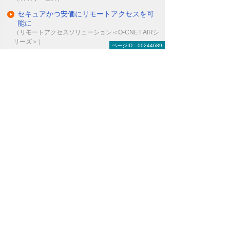
セキュアかつ安価にリモートアクセスを可
能に
（リモートアクセスソリューション＜O-CNET AIRシ
リーズ＞）
ページID：00244689
ITインフラにまつわる保守・管理・運用を
丸ごとお任せ
（マネージドネットワークサービス＜MNS＞）
ナビゲーションメニュー
セキュリティ
インターネットの安全対策
パソコン・タブレットの安全対策
サーバーの安全対策
メールを安全に利用する