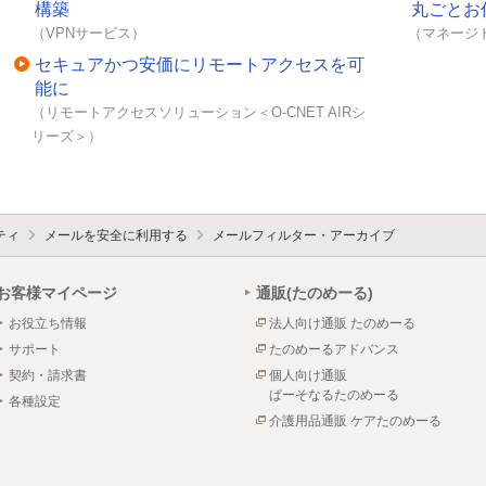
構築
丸ごとお
（VPNサービス）
（マネージ
セキュアかつ安価にリモートアクセスを可
能に
（リモートアクセスソリューション＜O-CNET AIRシ
リーズ＞）
ティ
メールを安全に利用する
メールフィルター・アーカイブ
お客様マイページ
通販(たのめーる)
お役立ち情報
法人向け通販 たのめーる
サポート
たのめーるアドバンス
契約・請求書
個人向け通販
ぱーそなるたのめーる
各種設定
介護用品通販 ケアたのめーる