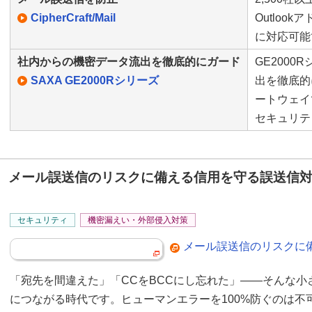
CipherCraft/Mail
Outloo
に対応可能
社内からの機密データ流出を徹底的にガード
GE200
SAXA GE2000Rシリーズ
出を徹底的
ートウェイ
セキュリテ
メール誤送信のリスクに備える信用を守る誤送信
セキュリティ
機密漏えい・外部侵入対策
メール誤送信のリスクに
「宛先を間違えた」「CCをBCCにし忘れた」――そんな
につながる時代です。ヒューマンエラーを100%防ぐのは不