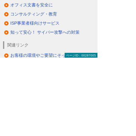
オフィス文書を安全に
コンサルティング・教育
ISP事業者様向けサービス
知って安心！ サイバー攻撃への対策
関連リンク
お客様の環境やご要望にそった通信環境を
ページID：00287005
構築
（VPNサービス）
セキュアかつ安価にリモートアクセスを可
能に
（リモートアクセスソリューション＜O-CNET AIRシ
リーズ＞）
ITインフラにまつわる保守・管理・運用を
丸ごとお任せ
（マネージドネットワークサービス＜MNS＞）
ナビゲーションメニュー