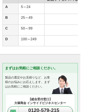
A
5～24
6,160
B
25～49
5,550
C
50～99
4,780
D
100～249
3,830
まずはお気軽にご相談ください。
製品の選定やお見積りなど、お客
様のお悩みにお応えします。まず
はお気軽にご相談ください。
【総合受付窓口】
大塚商会 インサイドビジネスセンター
0120-579-215